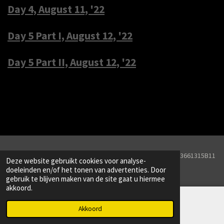
Day 4, August 11, '22
Day 5 Part I, August 12, '22
Day 5 Part II, August 12, '22
© 2026 Line Drive Captures KVK Nr. 82251657BTW Nr. NL003661315B11
Deze website gebruikt cookies voor analyse-
Powered by
JouwWeb
doeleinden en/of het tonen van advertenties. Door
gebruik te blijven maken van de site gaat u hiermee
akkoord.
Akkoord
Instagram
WhatsApp