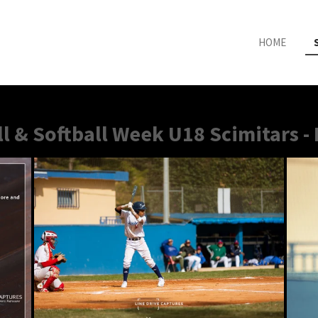
HOME
l & Softball Week U18 Scimitars -