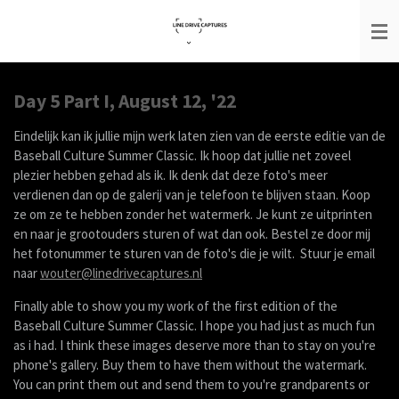
Ga
direct
naar
de
hoofdinhoud
Day 5 Part I, August 12, '22
Eindelijk kan ik jullie mijn werk laten zien van de eerste editie van de
Baseball Culture Summer Classic. Ik hoop dat jullie net zoveel
plezier hebben gehad als ik. Ik denk dat deze foto's meer
verdienen dan op de galerij van je telefoon te blijven staan. Koop
ze om ze te hebben zonder het watermerk. Je kunt ze uitprinten
en naar je grootouders sturen of wat dan ook. Bestel ze door mij
het fotonummer te sturen van de foto's die je wilt. Stuur je email
naar
wouter@linedrivecaptures.nl
Finally able to show you my work of the first edition of the
Baseball Culture Summer Classic. I hope you had just as much fun
as i had. I think these images deserve more than to stay on you're
phone's gallery. Buy them to have them without the watermark.
You can print them out and send them to you're grandparents or