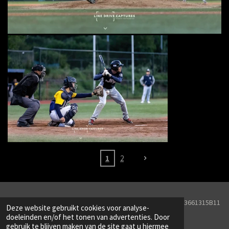
1
2
© 2026 Line Drive Captures KVK Nr. 82251657BTW Nr. NL003661315B11
Deze website gebruikt cookies voor analyse-
Powered by
JouwWeb
doeleinden en/of het tonen van advertenties. Door
gebruik te blijven maken van de site gaat u hiermee