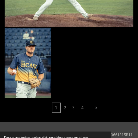
1
2
3
4
© 2026 Line Drive Captures KVK Nr. 82251657BTW Nr. NL003661315B11
Deze website gebruikt cookies voor analyse-