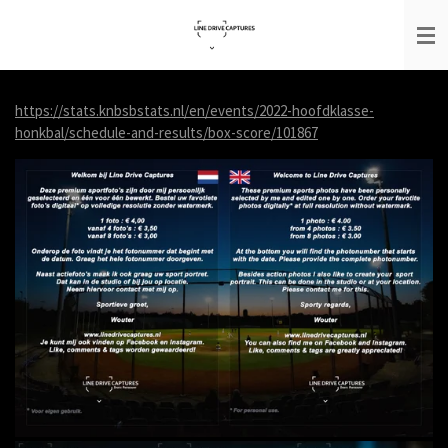
Ga
direct
naar
de
hoofdinhoud
https://stats.knbsbstats.nl/en/events/2022-hoofdklasse-
honkbal/schedule-and-results/box-score/101867