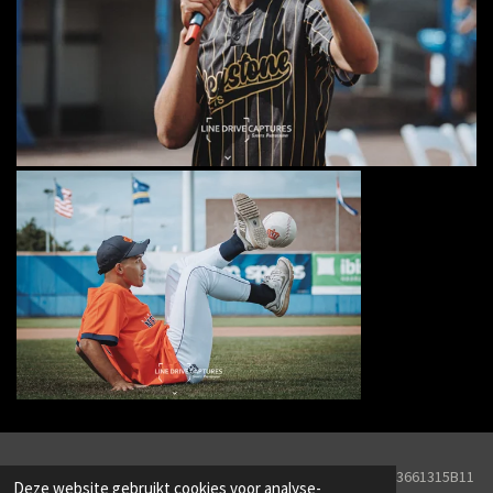
© 2026 Line Drive Captures KVK Nr. 82251657BTW Nr. NL003661315B11
Deze website gebruikt cookies voor analyse-