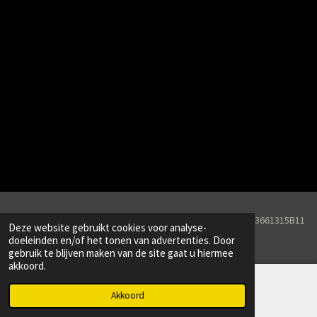
© 2026 Line Drive Captures KVK Nr. 82251657BTW Nr. NL003661315B11
Deze website gebruikt cookies voor analyse-
Powered by
JouwWeb
doeleinden en/of het tonen van advertenties. Door
gebruik te blijven maken van de site gaat u hiermee
akkoord.
Akkoord
Instagram
WhatsApp