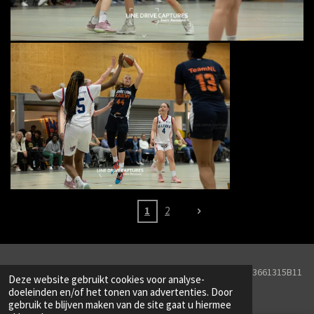
1
2
© 2026 Line Drive Captures KVK Nr. 82251657BTW Nr. NL003661315B11
Deze website gebruikt cookies voor analyse-
Powered by
JouwWeb
doeleinden en/of het tonen van advertenties. Door
gebruik te blijven maken van de site gaat u hiermee