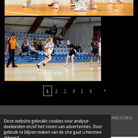
1
2
3
4
5
6
© 2026 Line Drive Captures KVK Nr. 82251657BTW Nr. NL003661315B11
Deze website gebruikt cookies voor analyse-
Powered by
JouwWeb
doeleinden en/of het tonen van advertenties. Door
gebruik te blijven maken van de site gaat u hiermee
akkoord.