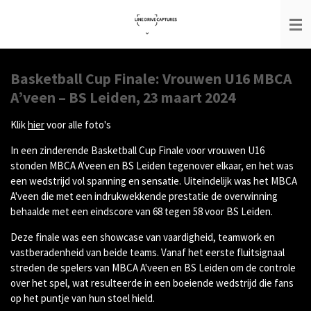
Ga
direct
naar
de
hoofdinhoud
Basketball Cup Finale: Vrouwen U16 MBCA
A’veen – BS Leiden, 23 maart 2024
Klik
hier
voor alle foto's
In een zinderende Basketball Cup Finale voor vrouwen U16
stonden MBCA A'veen en BS Leiden tegenover elkaar, en het was
een wedstrijd vol spanning en sensatie. Uiteindelijk was het MBCA
A'veen die met een indrukwekkende prestatie de overwinning
behaalde met een eindscore van 68 tegen 58 voor BS Leiden.
Deze finale was een showcase van vaardigheid, teamwork en
vastberadenheid van beide teams. Vanaf het eerste fluitsignaal
streden de spelers van MBCA A'veen en BS Leiden om de controle
over het spel, wat resulteerde in een boeiende wedstrijd die fans
op het puntje van hun stoel hield.