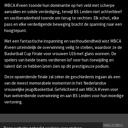
MBCA A'veen toonde hun dominantie op het veld met scherpe
aanvallen en solide verdediging, terwijl BS Leiden niet achterbleef
en vastberadenheid toonde om terug te vechten. Elk schot, elke
pass en elke verdedigende beweging bracht de spanning naar een
hoogtepunt.
Met een fantastische inspanning en vasthoudendheid wist MBCA
A'veen uiteindelijk de overwinning veilig te stellen, waardoor ze de
Basketball Cup Finale voor vrouwen U16 met glans wonnen. De
spelers van beide teams verdienen lof voor hun toewijding en
talent dat ze hebben laten zien op dit prestigieuze podium.
Deze opwindende finale zal zeker de geschiedenis ingaan als een
van de meest memorabele momenten in het Nederlandse
vrouwelijke jeugdbasketbal. Gefeliciteerd aan MBCA A'veen voor
hun welverdiende overwinning en aan BS Leiden voor hun moedige
vertoning.
© 2026 Line Drive Captures KVK Nr. 82251657BTW Nr. NL003661315B11