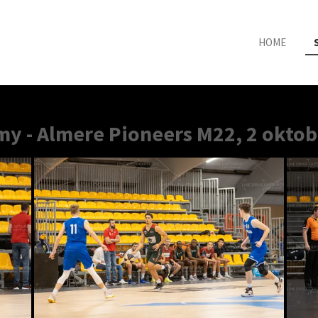
HOME
y - Almere Pioneers M22, 2 oktob