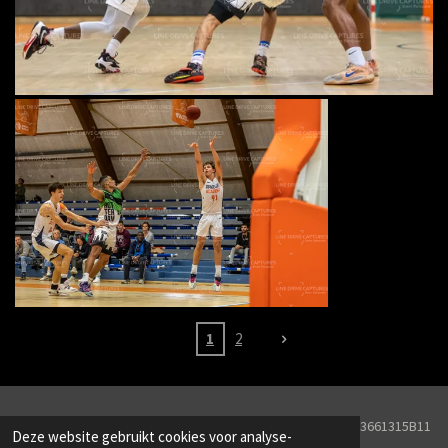
1
2
© 2026 Line Drive Captures KVK Nr. 82251657BTW Nr. NL003661315B11
Deze website gebruikt cookies voor analyse-